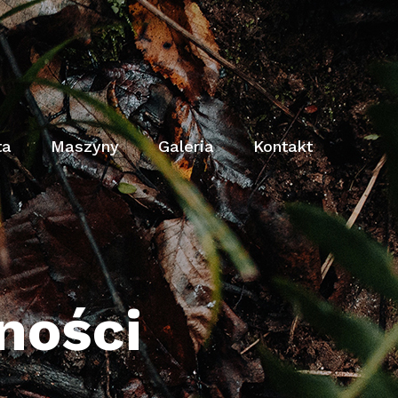
ta
Maszyny
Galeria
Kontakt
ności