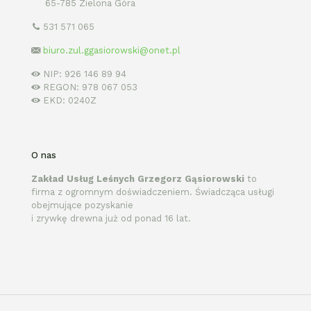
65-785 Zielona Góra
531 571 065
biuro.zul.ggasiorowski@onet.pl
NIP: 926 146 89 94
REGON: 978 067 053
EKD: 0240Z
O nas
Zakład Usług Leśnych Grzegorz Gąsiorowski
to
firma z ogromnym doświadczeniem. Świadcząca usługi
obejmujące pozyskanie
i zrywkę drewna już od ponad 16 lat.