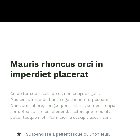
Mauris rhoncus orci in
imperdiet placerat
Curabitur sed iaculis dolor, non congue ligula.
Maecenas imperdiet ante eget hendrerit posuere.
Nunc urna libero, congue porta nibh a, semper feugiat
sem. Sed auctor dui eleifend, scelerisque eros ut,
pellentesque nibh. Nam lacinia suscipit accumsan.
Suspendisse a pellentesque dui, non felis.